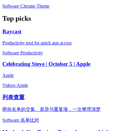
Software
·
Chrome Theme
Top picks
Raycast
Productivity tool for quick app access
Software
·
Productivity
Celebrating Steve | October 5 | Apple
Apple
Videos
·
Apple
列表查重
两份名单的交集、差异与重复项，一次整理清楚
Software
·
名单比对