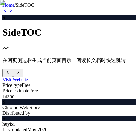
Home
/
SideTOC
S
SideTOC
在网页侧边栏生成当前页面目录，阅读长文档时快速跳转
Visit Website
Price type
Free
Price estimate
Free
Brand
S
Chrome Web Store
Distributed by
S
huyixi
Last updated
May 2026