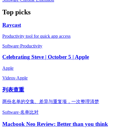
Top picks
Raycast
Productivity tool for quick app access
Software
·
Productivity
Celebrating Steve | October 5 | Apple
Apple
Videos
·
Apple
列表查重
两份名单的交集、差异与重复项，一次整理清楚
Software
·
名单比对
Macbook Neo Review: Better than you think