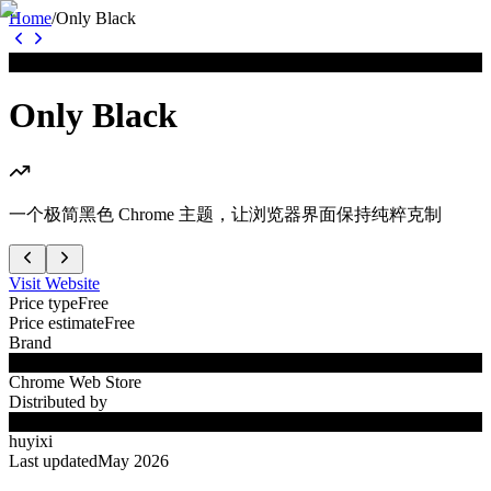
Home
/
Only Black
B
Only Black
一个极简黑色 Chrome 主题，让浏览器界面保持纯粹克制
Visit Website
Price type
Free
Price estimate
Free
Brand
B
Chrome Web Store
Distributed by
B
huyixi
Last updated
May 2026